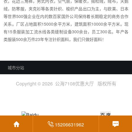
衣，花边三角裤，男式内衣，空气层，保暖衣，摇粒绒，绒布，天鹅
绒，防寒服，夹克衫等各类针织、梭织产品出口为主，与欧美、日本
等世界500强企业在内的数百家国外公司保持着长期稳定的商务合作
关系。厂区占地面积15000余平方米，建筑面积10000余平方米。现
有15条服装加工流水线各类缝制设备300余台，员工300名。年产各
类服装500余万件23年专注针织面料，我们只做好面料！
城市分站
Copyright © 2026 公海7108优惠大厅 版权所有
15206631962