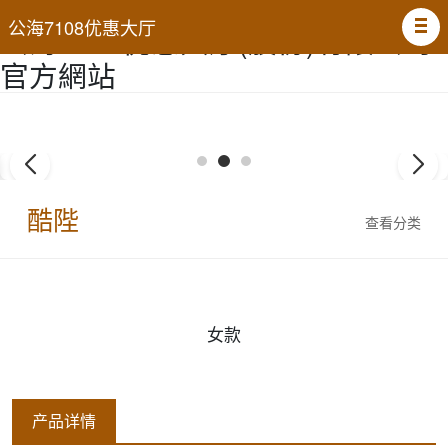
51La
公海7108优惠大厅
公海7108优惠大厅(股份)有限公司-
官方網站
酷陛
查看分类
女款
产品详情